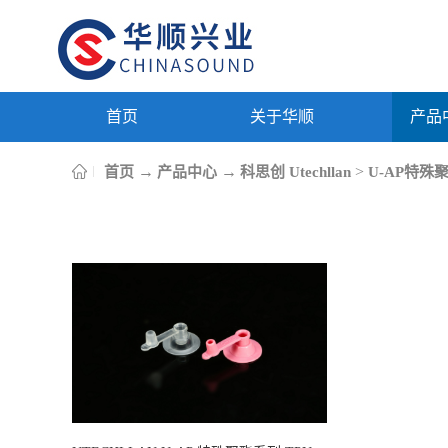
首页
关于华顺
产品
→
→
>
首页
产品中心
科思创 Utechllan
U-AP特殊聚