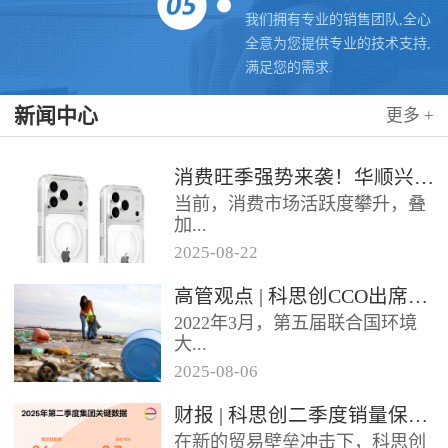
我们拥有专业的销售团队,全心
全意为您提供专业的技术支持,
满足您的需求.
新闻中心
更多 +
消费旺季强势来袭！华顺兴业携手科思创 TPU，为手机护套行业注入破局新动能，抢占市场制高点
当前，消费市场活跃度攀升，叠
加...
2025
-
08
-
22
各类促销节点临近，手机护套行
高管观点 | 科思创CCO出席全球塑料公约大会
业迎来传统销售旺季，市场对高
2022年3月，第五届联合国环境
品质、高性能产品的需求持续走
大...
高。华...
2025
-
08
-
06
会决定成立政府间谈判委员会
财报 | 科思创二季度销量保持稳定，但动荡环境拖累业绩
（INC），计划通过5次会议在
在新的贸易壁垒冲击下，科思创