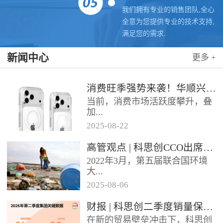
我们拥有专业的销售团队,全心
全意为您提供专业的技术支持,
满足您的需求.
新闻中心
更多 +
消费旺季强势来袭！华顺兴业携手科思创 TPU，为手机护套行业注入破局新动能，抢占市场制高点
当前，消费市场活跃度攀升，叠
加...
2025
-
08
-
22
各类促销节点临近，手机护套行
高管观点 | 科思创CCO出席全球塑料公约大会
业迎来传统销售旺季，市场对高
2022年3月，第五届联合国环境
品质、高性能产品的需求持续走
大...
高。华...
2025
-
08
-
06
会决定成立政府间谈判委员会
财报 | 科思创二季度销量保持稳定，但动荡环境拖累业绩
（INC），计划通过5次会议在
在新的贸易壁垒冲击下，科思创