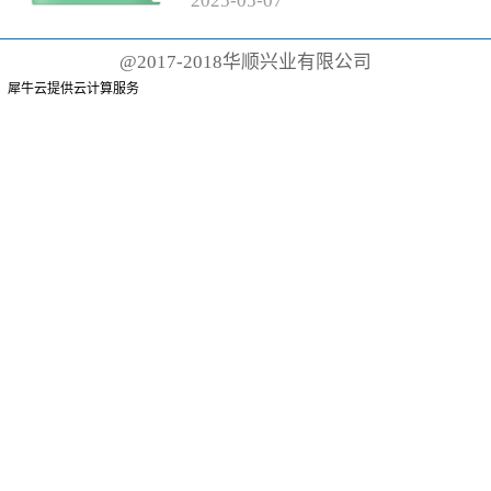
2025
-
05
-
07
有聚丙烯手柄和尼龙刷毛的传统
牙刷而言，这根本不可能。这些
@2017-2018华顺兴业有限公司
牙刷可能需要 500 年才能降解
犀牛云提供云计算服务
或...