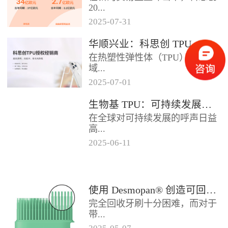
2024年底前制定一项关于塑料...
20...
2025
-
07
-
31
25年第二季度业绩在充满挑战的
华顺兴业：科思创 TPU 一级代理商，优质 TPU 材料供应专家
经济环境中公布。美国进口关税
在热塑性弹性体（TPU）材料领
的意外上调，对部分重点客户行
域...
业...
2025
-
07
-
01
，华顺兴业凭借专业实力与行业
生物基 TPU：可持续发展的材料新贵
积淀，成为科思创 TPU 授权经销
在全球对可持续发展的呼声日益
商，为市场提供高品质的TP...
高...
2025
-
06
-
11
涨的当下，材料领域正经历着一
场深刻变革。生物基热塑性聚氨
酯弹性体（TPU），作为传统
使用 Desmopan® 创造可回收的热塑性聚氨酯牙刷头
TP...
完全回收牙刷十分困难，而对于
带...