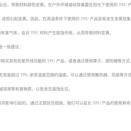
氧化反应，导致材料颜色变黄。在户外环境或经常暴露在阳光下使用的 TPU
应，进而引起变黄。因此，在高温条件下使用的 TPU 产品容易发生变黄现
有害气体，会对 TPU 材料产生腐蚀作用，从而导致材料变黄。
下是一些建议：
择购买具有防紫外线功能的 TPU 产品，或者通过使用罩子、遮阳帽等方
中，尤其是超过 TPU 承受温度范围的温度。可以通过使用散热器、风扇等
、酸碱溶液等有害物质，以免发生腐蚀反应。
共同影响引起的。通过注意防范措施，我们可以延长 TPU 产品的使用寿命