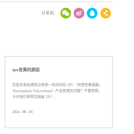
tpu变黄的原因
您是否曾经遇到过使用一段时间后 TPU（热塑性聚氨酯，
Thermoplastic Polyurethane）产品变黄的问题？不要惊慌，
今天我们将带您揭秘 TPU ...
2024
-
08
-
05
变黄的原因以及如何解决这一问题。首先，让我们详细了
解一下 TPU 变黄的成因。尽管 TPU 是一种高品质的材料，
但在长时间的使用过程中，常常出现变黄现象。这主要是
由于以下几个因素： 1. 光线因素：特别是紫外线的作用，