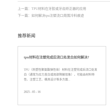
上一篇：
TPU材料在牙胶或牙齿矫正器的应用
下一篇：
如何解决tpu注塑浇口周围冷料痕迹
推荐新闻
tpu材料在注塑完成后浇口处发白如何解决?
TPU（热塑性聚氨酯弹性体）材料在注塑完成后浇口处发
白（通常为应力发白或局部降解现象），可能由材料特
性、注塑工艺、模具设计等多方面...
2025
-
05
-
16
原因导致。以下是具体的解决思路和方法：一、可能原因
分析应力集中浇口设计不合理（如尺寸过小、形状突
变），导致熔体通过时剪切速率过高，产生局部应力。保
压压力过高或保压时间过长，使浇口附近材料承受过度应