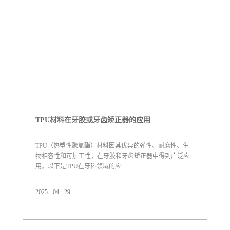
TPU材料在牙胶或牙齿矫正器的应用
TPU（热塑性聚氨酯）材料因其优异的弹性、耐磨性、生
物相容性和可加工性，在牙胶和牙齿矫正器中得到广泛应
用。以下是TPU在牙科领域的应...
2025
-
04
-
29
用介绍：1. 牙胶（Teething Toys）中的应用特点：安全柔
软：TPU符合食品级标准（如FDA认证），无毒无味，适
合婴儿啃咬。耐撕裂性：能承受反复咀嚼和拉伸，不易破
裂。温度适应性：可冷藏后使用，缓解婴儿出牙期牙龈肿