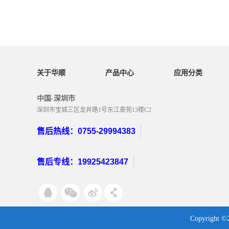
力。材料降解料筒温度过高或熔料在料筒内停留时间过
长，导致 TPU 热氧化降...
关于华顺
产品中心
应用分类
中国-深圳市
深圳市宝城三区龙井路1号东江豪苑13楼C2
售后热线：0755-29994383
售后专线：19925423847
Copyrigh