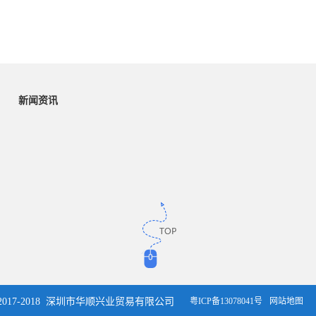
痛。常见造型为环状、动物形状，表面纹理增强按摩...
新闻资讯
t ©2017-2018 深圳市华顺兴业贸易有限公司
粤ICP备13078041号
网站地图