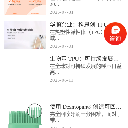
2024年底前制定一项关于塑料...
20...
2025
-
07
-
31
25年第二季度业绩在充满挑战的
华顺兴业：科思创 TPU 一级代理商，优质 TPU 材料供应专家
经济环境中公布。美国进口关税
在热塑性弹性体（TPU）材料领
的意外上调，对部分重点客户行
域...
业...
2025
-
07
-
01
，华顺兴业凭借专业实力与行业
生物基 TPU：可持续发展的材料新贵
积淀，成为科思创 TPU 授权经销
在全球对可持续发展的呼声日益
商，为市场提供高品质的TP...
高...
2025
-
06
-
11
涨的当下，材料领域正经历着一
场深刻变革。生物基热塑性聚氨
酯弹性体（TPU），作为传统
使用 Desmopan® 创造可回收的热塑性聚氨酯牙刷头
TP...
完全回收牙刷十分困难，而对于
带...