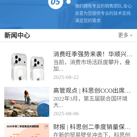
我们拥有专业的销售团队,全心
全意为您提供专业的技术支持,
满足您的需求.
新闻中心
更多 +
消费旺季强势来袭！华顺兴业携手科思创 TPU，为手机护套行业注入破局新动能，抢占市场制高点
当前，消费市场活跃度攀升，叠
加...
2025
-
08
-
22
各类促销节点临近，手机护套行
高管观点 | 科思创CCO出席全球塑料公约大会
业迎来传统销售旺季，市场对高
2022年3月，第五届联合国环境
品质、高性能产品的需求持续走
大...
高。华...
2025
-
08
-
06
会决定成立政府间谈判委员会
财报 | 科思创二季度销量保持稳定，但动荡环境拖累业绩
（INC），计划通过5次会议在
在新的贸易壁垒冲击下，科思创