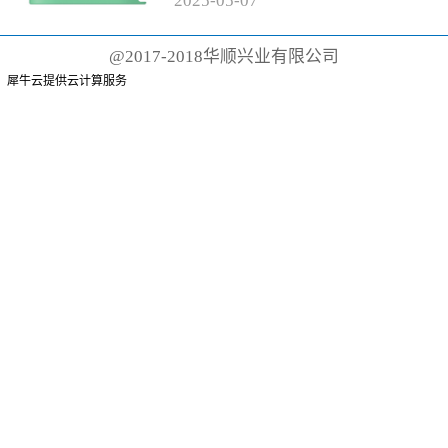
2025
-
05
-
07
有聚丙烯手柄和尼龙刷毛的传统
牙刷而言，这根本不可能。这些
@2017-2018华顺兴业有限公司
牙刷可能需要 500 年才能降解
犀牛云提供云计算服务
或...