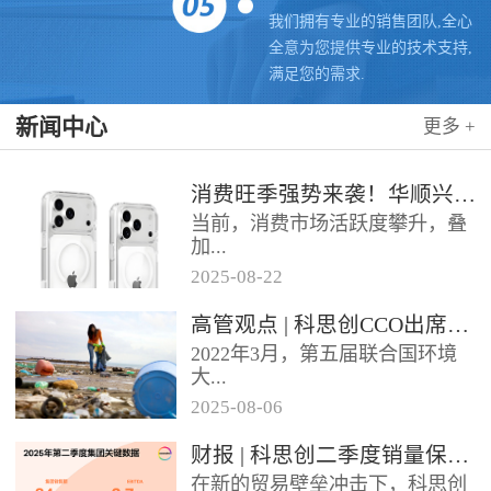
我们拥有专业的销售团队,全心
全意为您提供专业的技术支持,
满足您的需求.
新闻中心
更多 +
消费旺季强势来袭！华顺兴业携手科思创 TPU，为手机护套行业注入破局新动能，抢占市场制高点
当前，消费市场活跃度攀升，叠
加...
2025
-
08
-
22
各类促销节点临近，手机护套行
高管观点 | 科思创CCO出席全球塑料公约大会
业迎来传统销售旺季，市场对高
2022年3月，第五届联合国环境
品质、高性能产品的需求持续走
大...
高。华...
2025
-
08
-
06
会决定成立政府间谈判委员会
财报 | 科思创二季度销量保持稳定，但动荡环境拖累业绩
（INC），计划通过5次会议在
在新的贸易壁垒冲击下，科思创