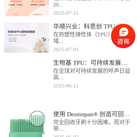
2024年底前制定一项关于塑料...
20...
2025
-
07
-
31
25年第二季度业绩在充满挑战的
华顺兴业：科思创 TPU 一级代理商，优质 TPU 材料供应专家
经济环境中公布。美国进口关税
在热塑性弹性体（TPU）材料领
的意外上调，对部分重点客户行
域...
业...
2025
-
07
-
01
，华顺兴业凭借专业实力与行业
生物基 TPU：可持续发展的材料新贵
积淀，成为科思创 TPU 授权经销
在全球对可持续发展的呼声日益
商，为市场提供高品质的TP...
高...
2025
-
06
-
11
涨的当下，材料领域正经历着一
场深刻变革。生物基热塑性聚氨
酯弹性体（TPU），作为传统
使用 Desmopan® 创造可回收的热塑性聚氨酯牙刷头
TP...
完全回收牙刷十分困难，而对于
带...