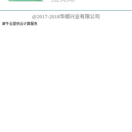
2025
-
05
-
07
有聚丙烯手柄和尼龙刷毛的传统
牙刷而言，这根本不可能。这些
@2017-2018华顺兴业有限公司
牙刷可能需要 500 年才能降解
犀牛云提供云计算服务
或...