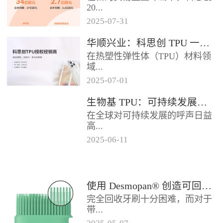
2024年底前制定一项关于塑料...
20...
2025
-
07
-
31
25年第二季度业绩在充满挑战的
华顺兴业：科思创 TPU 一级代理商，优质 TPU 材料供应专家
经济环境中公布。美国进口关税
在热塑性弹性体（TPU）材料领
的意外上调，对部分重点客户行
域...
业...
2025
-
07
-
01
，华顺兴业凭借专业实力与行业
生物基 TPU：可持续发展的材料新贵
积淀，成为科思创 TPU 授权经销
在全球对可持续发展的呼声日益
商，为市场提供高品质的TP...
高...
2025
-
06
-
11
涨的当下，材料领域正经历着一
场深刻变革。生物基热塑性聚氨
酯弹性体（TPU），作为传统
使用 Desmopan® 创造可回收的热塑性聚氨酯牙刷头
TP...
完全回收牙刷十分困难，而对于
带...