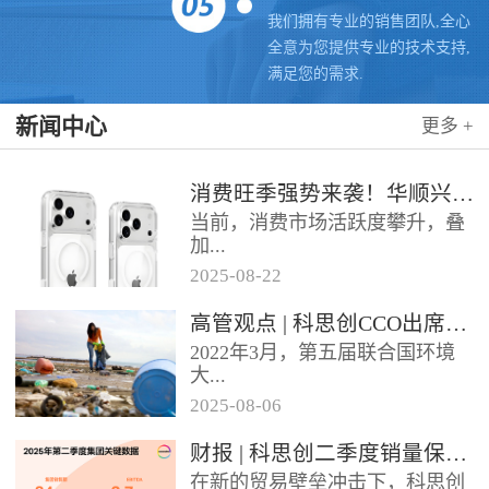
我们拥有专业的销售团队,全心
全意为您提供专业的技术支持,
满足您的需求.
新闻中心
更多 +
消费旺季强势来袭！华顺兴业携手科思创 TPU，为手机护套行业注入破局新动能，抢占市场制高点
当前，消费市场活跃度攀升，叠
加...
2025
-
08
-
22
各类促销节点临近，手机护套行
高管观点 | 科思创CCO出席全球塑料公约大会
业迎来传统销售旺季，市场对高
2022年3月，第五届联合国环境
品质、高性能产品的需求持续走
大...
高。华...
2025
-
08
-
06
会决定成立政府间谈判委员会
财报 | 科思创二季度销量保持稳定，但动荡环境拖累业绩
（INC），计划通过5次会议在
在新的贸易壁垒冲击下，科思创