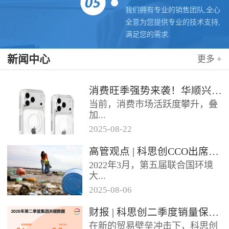
我们拥有专业的销售团队,全心
全意为您提供专业的技术支持,
满足您的需求.
新闻中心
更多 +
消费旺季强势来袭！华顺兴业携手科思创 TPU，为手机护套行业注入破局新动能，抢占市场制高点
当前，消费市场活跃度攀升，叠
加...
2025
-
08
-
22
各类促销节点临近，手机护套行
高管观点 | 科思创CCO出席全球塑料公约大会
业迎来传统销售旺季，市场对高
2022年3月，第五届联合国环境
品质、高性能产品的需求持续走
大...
高。华...
2025
-
08
-
06
会决定成立政府间谈判委员会
财报 | 科思创二季度销量保持稳定，但动荡环境拖累业绩
（INC），计划通过5次会议在
在新的贸易壁垒冲击下，科思创