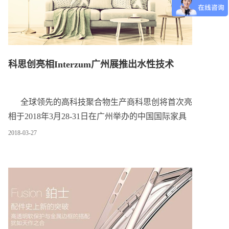
科思创亮相Interzum广州展推出水性技术
全球领先的高科技聚合物生产商科思创将首次亮
相于2018年3月28-31日在广州举办的中国国际家具
生产设备及配料展览会（Interzum）。科思创将向家
2018
-
03
-
27
具行业展示一系列创新型高性能水性技术，助力国
内家具品牌进一步提升产品品质、增强设计感染
力，满足新时代下家居消费的新需求。