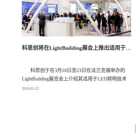
科思创将在LightBuilding展会上推出适用于LED技术的新产品
科思创于在3月18日至23日在法兰克福举办的
LightBuilding展览会上介绍其适用于LED照明技术
的塑料产品。该产品是使用Makrolon®LED透明光
2018
-
03
-
23
学元件，通过新型导热材料实现高效冷却效果，是
适合大型照明概念的聚碳酸酯半成品，将应用于光
学、光导、扩散器、反射器和散热器等应用.