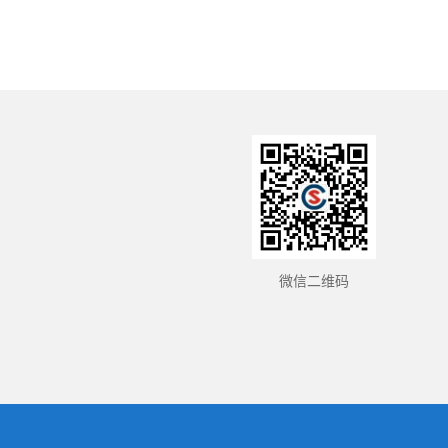
它有较高的耐磨性，并能适应各种温度环境，不管
是像北极般的寒冷还是地中海般的炎热。亨斯迈还
称Irogran不会在汽车油漆面上留下任何痕迹。
电动汽车如雨后春笋般迅速发展，现今也有众多
汽车品牌提供电动及混合动力车。据经济事务研究
所预测2015年销售量将达到110万个/年，2020年将
达到690万个/年，2050年1.06亿个/
微信二维码