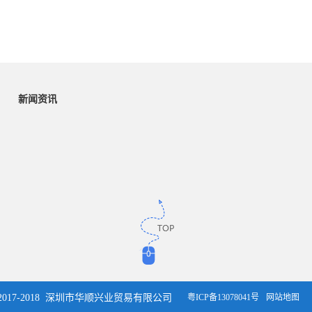
CFRTP复合材料由以特定角度层压在一起的超薄单向(UD)
带制成，该片材可根据特定性能标准进行定制。纤维长线
位置定向并以纵向形式为纤维提供强度，由此产生的薄而
坚硬、重量轻但非常坚固的塑料薄片无论是肉眼看去的效
果还是通过敲击得到的声音都类似金属，不过作为热塑性
新闻资讯
材料它还具有柔韧性。单向碳质感使得CFRTP为空调外壳
带去时尚美观的豪华金属效果。该空调的整体设计以卡萨
特核心价值为蓝本，强调设计艺术。
科思创复合材料--一种新型优质设计材料
长久以来复合材料都以成本过高且常难以与其它材料兼容
而闻名。CFRTP改变了这一切。它现代化且具有成本效
益，易于形成热塑性复合材料，为全新应用和用户体验开
辟了道路。
t ©2017-2018 深圳市华顺兴业贸易有限公司
科思创复合材料--吸引人的外观
粤ICP备13078041号
网站地图