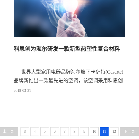
科思创为海尔研发一款新型热塑性复合材料
世界大型家用电器品牌海尔旗下卡萨特(Casarte)
品牌新推出一款最先进的空调，该空调采用科思创
新型连续纤维增强热塑性(CFRTP)复合材料。科思
2018
-
03
-
21
创复合材料用于容纳海尔空调中被艺术性地设计为
两个独立气缸形式的部件，满足结构性能的同时还
体现了该品牌广为人知的优质审美特性。
上一页
3
4
5
6
7
8
9
10
11
12
下一页
科思创复合材料--带有金属效果的塑料