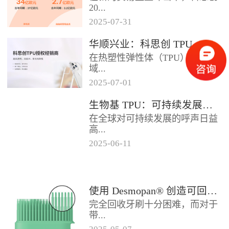
2024年底前制定一项关于塑料...
20...
2025
-
07
-
31
25年第二季度业绩在充满挑战的
华顺兴业：科思创 TPU 一级代理商，优质 TPU 材料供应专家
经济环境中公布。美国进口关税
在热塑性弹性体（TPU）材料领
的意外上调，对部分重点客户行
域...
业...
2025
-
07
-
01
，华顺兴业凭借专业实力与行业
生物基 TPU：可持续发展的材料新贵
积淀，成为科思创 TPU 授权经销
在全球对可持续发展的呼声日益
商，为市场提供高品质的TP...
高...
2025
-
06
-
11
涨的当下，材料领域正经历着一
场深刻变革。生物基热塑性聚氨
酯弹性体（TPU），作为传统
使用 Desmopan® 创造可回收的热塑性聚氨酯牙刷头
TP...
完全回收牙刷十分困难，而对于
带...