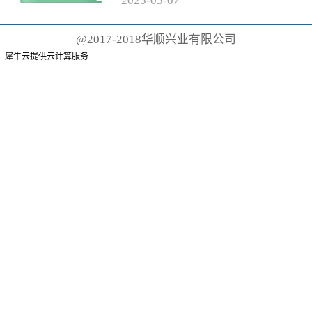
2025
-
05
-
07
有聚丙烯手柄和尼龙刷毛的传统
牙刷而言，这根本不可能。这些
@2017-2018华顺兴业有限公司
牙刷可能需要 500 年才能降解
犀牛云提供云计算服务
或...