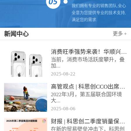
我们拥有专业的销售团队,全心
全意为您提供专业的技术支持,
满足您的需求.
新闻中心
更多 +
消费旺季强势来袭！华顺兴业携手科思创 TPU，为手机护套行业注入破局新动能，抢占市场制高点
当前，消费市场活跃度攀升，叠
加...
2025
-
08
-
22
各类促销节点临近，手机护套行
高管观点 | 科思创CCO出席全球塑料公约大会
业迎来传统销售旺季，市场对高
2022年3月，第五届联合国环境
品质、高性能产品的需求持续走
大...
高。华...
2025
-
08
-
06
会决定成立政府间谈判委员会
财报 | 科思创二季度销量保持稳定，但动荡环境拖累业绩
（INC），计划通过5次会议在
在新的贸易壁垒冲击下，科思创