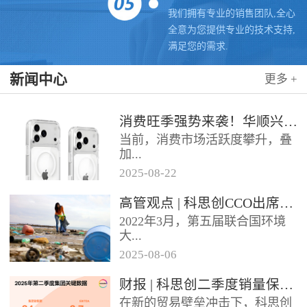
我们拥有专业的销售团队,全心
全意为您提供专业的技术支持,
满足您的需求.
新闻中心
更多 +
消费旺季强势来袭！华顺兴业携手科思创 TPU，为手机护套行业注入破局新动能，抢占市场制高点
当前，消费市场活跃度攀升，叠
加...
2025
-
08
-
22
各类促销节点临近，手机护套行
高管观点 | 科思创CCO出席全球塑料公约大会
业迎来传统销售旺季，市场对高
2022年3月，第五届联合国环境
品质、高性能产品的需求持续走
大...
高。华...
2025
-
08
-
06
会决定成立政府间谈判委员会
财报 | 科思创二季度销量保持稳定，但动荡环境拖累业绩
（INC），计划通过5次会议在
在新的贸易壁垒冲击下，科思创