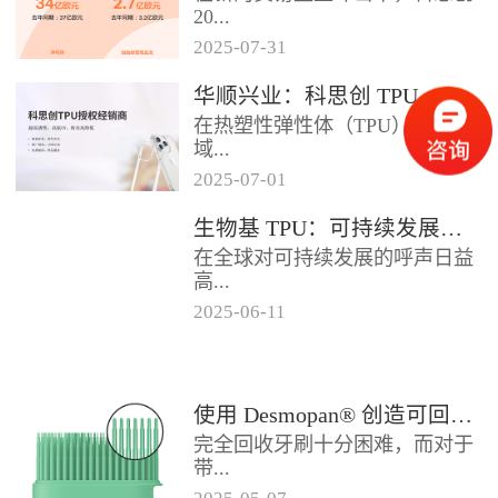
2024年底前制定一项关于塑料...
20...
2025
-
07
-
31
25年第二季度业绩在充满挑战的
华顺兴业：科思创 TPU 一级代理商，优质 TPU 材料供应专家
经济环境中公布。美国进口关税
在热塑性弹性体（TPU）材料领
的意外上调，对部分重点客户行
域...
业...
2025
-
07
-
01
，华顺兴业凭借专业实力与行业
生物基 TPU：可持续发展的材料新贵
积淀，成为科思创 TPU 授权经销
在全球对可持续发展的呼声日益
商，为市场提供高品质的TP...
高...
2025
-
06
-
11
涨的当下，材料领域正经历着一
场深刻变革。生物基热塑性聚氨
酯弹性体（TPU），作为传统
使用 Desmopan® 创造可回收的热塑性聚氨酯牙刷头
TP...
完全回收牙刷十分困难，而对于
带...