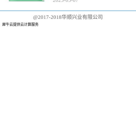
2025
-
05
-
07
有聚丙烯手柄和尼龙刷毛的传统
牙刷而言，这根本不可能。这些
@2017-2018华顺兴业有限公司
牙刷可能需要 500 年才能降解
犀牛云提供云计算服务
或...