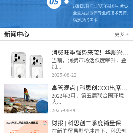
我们拥有专业的销售团队,全心
全意为您提供专业的技术支持,
满足您的需求.
新闻中心
更多 +
消费旺季强势来袭！华顺兴业携手科思创 TPU，为手机护套行业注入破局新动能，抢占市场制高点
当前，消费市场活跃度攀升，叠
加...
2025
-
08
-
22
各类促销节点临近，手机护套行
高管观点 | 科思创CCO出席全球塑料公约大会
业迎来传统销售旺季，市场对高
2022年3月，第五届联合国环境
品质、高性能产品的需求持续走
大...
高。华...
2025
-
08
-
06
会决定成立政府间谈判委员会
财报 | 科思创二季度销量保持稳定，但动荡环境拖累业绩
（INC），计划通过5次会议在
在新的贸易壁垒冲击下，科思创