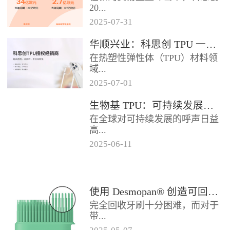
2024年底前制定一项关于塑料...
20...
2025
-
07
-
31
25年第二季度业绩在充满挑战的
华顺兴业：科思创 TPU 一级代理商，优质 TPU 材料供应专家
经济环境中公布。美国进口关税
在热塑性弹性体（TPU）材料领
的意外上调，对部分重点客户行
域...
业...
2025
-
07
-
01
，华顺兴业凭借专业实力与行业
生物基 TPU：可持续发展的材料新贵
积淀，成为科思创 TPU 授权经销
在全球对可持续发展的呼声日益
商，为市场提供高品质的TP...
高...
2025
-
06
-
11
涨的当下，材料领域正经历着一
场深刻变革。生物基热塑性聚氨
酯弹性体（TPU），作为传统
使用 Desmopan® 创造可回收的热塑性聚氨酯牙刷头
TP...
完全回收牙刷十分困难，而对于
带...