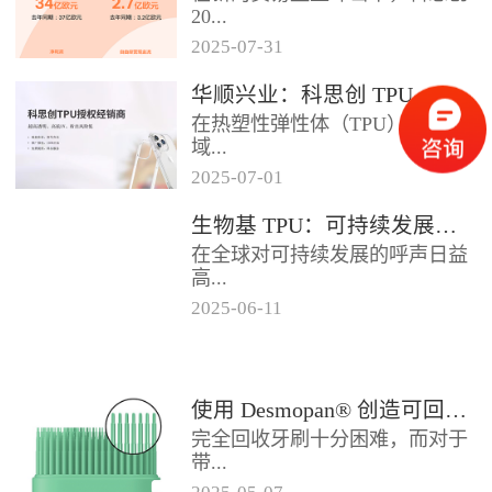
2024年底前制定一项关于塑料...
20...
2025
-
07
-
31
25年第二季度业绩在充满挑战的
华顺兴业：科思创 TPU 一级代理商，优质 TPU 材料供应专家
经济环境中公布。美国进口关税
在热塑性弹性体（TPU）材料领
的意外上调，对部分重点客户行
域...
业...
2025
-
07
-
01
，华顺兴业凭借专业实力与行业
生物基 TPU：可持续发展的材料新贵
积淀，成为科思创 TPU 授权经销
在全球对可持续发展的呼声日益
商，为市场提供高品质的TP...
高...
2025
-
06
-
11
涨的当下，材料领域正经历着一
场深刻变革。生物基热塑性聚氨
酯弹性体（TPU），作为传统
使用 Desmopan® 创造可回收的热塑性聚氨酯牙刷头
TP...
完全回收牙刷十分困难，而对于
带...