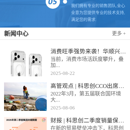
我们拥有专业的销售团队,全心
全意为您提供专业的技术支持,
满足您的需求.
新闻中心
更多 +
消费旺季强势来袭！华顺兴业携手科思创 TPU，为手机护套行业注入破局新动能，抢占市场制高点
当前，消费市场活跃度攀升，叠
加...
2025
-
08
-
22
各类促销节点临近，手机护套行
高管观点 | 科思创CCO出席全球塑料公约大会
业迎来传统销售旺季，市场对高
2022年3月，第五届联合国环境
品质、高性能产品的需求持续走
大...
高。华...
2025
-
08
-
06
会决定成立政府间谈判委员会
财报 | 科思创二季度销量保持稳定，但动荡环境拖累业绩
（INC），计划通过5次会议在
在新的贸易壁垒冲击下，科思创