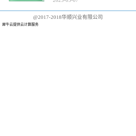
2025
-
05
-
07
有聚丙烯手柄和尼龙刷毛的传统
牙刷而言，这根本不可能。这些
@2017-2018华顺兴业有限公司
牙刷可能需要 500 年才能降解
犀牛云提供云计算服务
或...