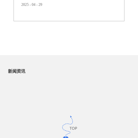
2025
-
04
-
29
用介绍：1. 牙胶（Teething Toys）中的应用特点：安全柔
软：TPU符合食品级标准（如FDA认证），无毒无味，适
合婴儿啃咬。耐撕裂性：能承受反复咀嚼和拉伸，不易破
裂。温度适应性：可冷藏后使用，缓解婴儿出牙期牙龈肿
痛。常见造型为环状、动物形状，表面纹理增强按摩...
新闻资讯