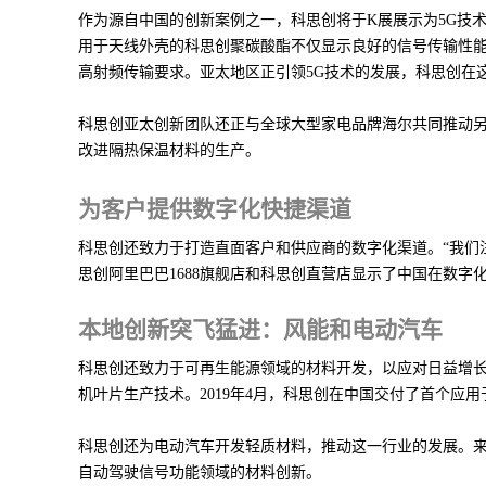
作为源自中国的创新案例之一，科思创将于K展展示为5G技
用于天线外壳的科思创聚碳酸酯不仅显示良好的信号传输性
高射频传输要求。亚太地区正引领5G技术的发展，科思创在
科思创亚太创新团队还正与全球大型家电品牌海尔共同推动另
改进隔热保温材料的生产。
为客户提供数字化快捷渠道
科思创还致力于打造直面客户和供应商的数字化渠道。“我们
思创阿里巴巴1688旗舰店和科思创直营店显示了中国在数
本地创新突飞猛进：风能和电动汽车
科思创还致力于可再生能源领域的材料开发，以应对日益增
机叶片生产技术。2019年4月，科思创在中国交付了首个应
科思创还为电动汽车开发轻质材料，推动这一行业的发展。来
自动驾驶信号功能领域的材料创新。