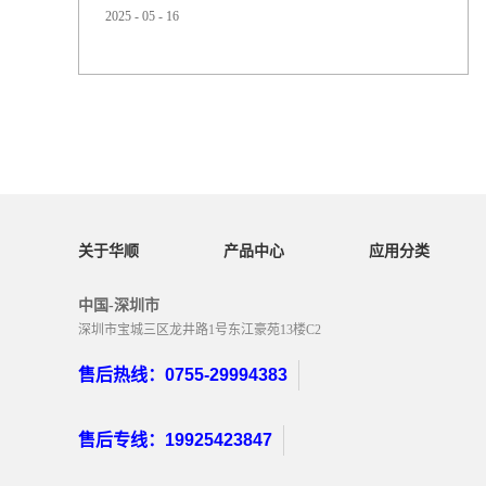
2025
-
05
-
16
原因导致。以下是具体的解决思路和方法：一、可能原因
分析应力集中浇口设计不合理（如尺寸过小、形状突
变），导致熔体通过时剪切速率过高，产生局部应力。保
压压力过高或保压时间过长，使浇口附近材料承受过度应
力。材料降解料筒温度过高或熔料在料筒内停留时间过
长，导致 TPU 热氧化降...
关于华顺
产品中心
应用分类
中国-深圳市
深圳市宝城三区龙井路1号东江豪苑13楼C2
售后热线：0755-29994383
售后专线：19925423847