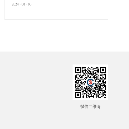
2024
-
08
-
05
变黄的原因以及如何解决这一问题。首先，让我们详细了
解一下 TPU 变黄的成因。尽管 TPU 是一种高品质的材料，
但在长时间的使用过程中，常常出现变黄现象。这主要是
由于以下几个因素： 1. 光线因素：特别是紫外线的作用，
会对 TP...
微信二维码