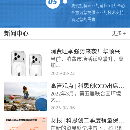
我们拥有专业的销售团队,全心
全意为您提供专业的技术支持,
满足您的需求.
新闻中心
更多 +
消费旺季强势来袭！华顺兴业携手科思创 TPU，为手机护套行业注入破局新动能，抢占市场制高点
当前，消费市场活跃度攀升，叠
加...
2025
-
08
-
22
各类促销节点临近，手机护套行
高管观点 | 科思创CCO出席全球塑料公约大会
业迎来传统销售旺季，市场对高
2022年3月，第五届联合国环境
品质、高性能产品的需求持续走
大...
高。华...
2025
-
08
-
06
会决定成立政府间谈判委员会
财报 | 科思创二季度销量保持稳定，但动荡环境拖累业绩
（INC），计划通过5次会议在
在新的贸易壁垒冲击下，科思创