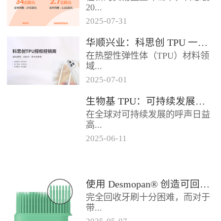
2024年底前制定一项关于塑料...
20...
2025
-
07
-
31
25年第二季度业绩在充满挑战的
华顺兴业：科思创 TPU 一级代理商，优质 TPU 材料供应专家
经济环境中公布。美国进口关税
在热塑性弹性体（TPU）材料领
的意外上调，对部分重点客户行
域...
业...
2025
-
07
-
01
，华顺兴业凭借专业实力与行业
生物基 TPU：可持续发展的材料新贵
积淀，成为科思创 TPU 授权经销
在全球对可持续发展的呼声日益
商，为市场提供高品质的TP...
高...
2025
-
06
-
11
涨的当下，材料领域正经历着一
场深刻变革。生物基热塑性聚氨
酯弹性体（TPU），作为传统
使用 Desmopan® 创造可回收的热塑性聚氨酯牙刷头
TP...
完全回收牙刷十分困难，而对于
带...