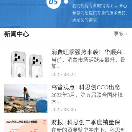
我们拥有专业的销售团队,全心
全意为您提供专业的技术支持,
满足您的需求.
新闻中心
更多 +
消费旺季强势来袭！华顺兴业携手科思创 TPU，为手机护套行业注入破局新动能，抢占市场制高点
当前，消费市场活跃度攀升，叠
加...
2025
-
08
-
22
各类促销节点临近，手机护套行
高管观点 | 科思创CCO出席全球塑料公约大会
业迎来传统销售旺季，市场对高
2022年3月，第五届联合国环境
品质、高性能产品的需求持续走
大...
高。华...
2025
-
08
-
06
会决定成立政府间谈判委员会
财报 | 科思创二季度销量保持稳定，但动荡环境拖累业绩
（INC），计划通过5次会议在
在新的贸易壁垒冲击下，科思创