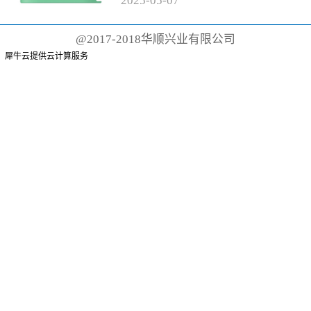
2025
-
05
-
07
有聚丙烯手柄和尼龙刷毛的传统
牙刷而言，这根本不可能。这些
@2017-2018华顺兴业有限公司
牙刷可能需要 500 年才能降解
犀牛云提供云计算服务
或...