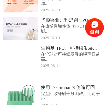
2024年底前制定一项关于塑料...
20...
2025
-
07
-
31
25年第二季度业绩在充满挑战的
华顺兴业：科思创 TPU 一级代理商，优质 TPU 材料供应专家
经济环境中公布。美国进口关税
在热塑性弹性体（TPU）材料领
的意外上调，对部分重点客户行
域...
业...
2025
-
07
-
01
，华顺兴业凭借专业实力与行业
生物基 TPU：可持续发展的材料新贵
积淀，成为科思创 TPU 授权经销
在全球对可持续发展的呼声日益
商，为市场提供高品质的TP...
高...
2025
-
06
-
11
涨的当下，材料领域正经历着一
场深刻变革。生物基热塑性聚氨
酯弹性体（TPU），作为传统
使用 Desmopan® 创造可回收的热塑性聚氨酯牙刷头
TP...
完全回收牙刷十分困难，而对于
带...