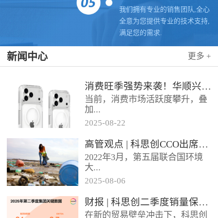
我们拥有专业的销售团队,全心
全意为您提供专业的技术支持,
满足您的需求.
新闻中心
更多 +
消费旺季强势来袭！华顺兴业携手科思创 TPU，为手机护套行业注入破局新动能，抢占市场制高点
当前，消费市场活跃度攀升，叠
加...
2025
-
08
-
22
各类促销节点临近，手机护套行
高管观点 | 科思创CCO出席全球塑料公约大会
业迎来传统销售旺季，市场对高
2022年3月，第五届联合国环境
品质、高性能产品的需求持续走
大...
高。华...
2025
-
08
-
06
会决定成立政府间谈判委员会
财报 | 科思创二季度销量保持稳定，但动荡环境拖累业绩
（INC），计划通过5次会议在
在新的贸易壁垒冲击下，科思创