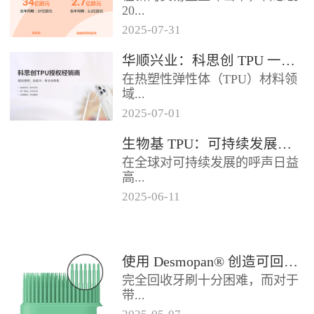
2024年底前制定一项关于塑料...
20...
2025
-
07
-
31
25年第二季度业绩在充满挑战的
华顺兴业：科思创 TPU 一级代理商，优质 TPU 材料供应专家
经济环境中公布。美国进口关税
在热塑性弹性体（TPU）材料领
的意外上调，对部分重点客户行
域...
业...
2025
-
07
-
01
，华顺兴业凭借专业实力与行业
生物基 TPU：可持续发展的材料新贵
积淀，成为科思创 TPU 授权经销
在全球对可持续发展的呼声日益
商，为市场提供高品质的TP...
高...
2025
-
06
-
11
涨的当下，材料领域正经历着一
场深刻变革。生物基热塑性聚氨
酯弹性体（TPU），作为传统
使用 Desmopan® 创造可回收的热塑性聚氨酯牙刷头
TP...
完全回收牙刷十分困难，而对于
带...