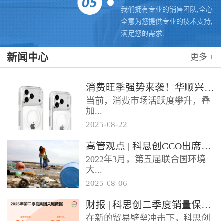
我们拥有专业的销售团队,全心
全意为您提供专业的技术支持,
满足您的需求.
新闻中心
更多 +
消费旺季强势来袭！华顺兴业携手科思创 TPU，为手机护套行业注入破局新动能，抢占市场制高点
当前，消费市场活跃度攀升，叠
加...
2025
-
08
-
22
各类促销节点临近，手机护套行
高管观点 | 科思创CCO出席全球塑料公约大会
业迎来传统销售旺季，市场对高
2022年3月，第五届联合国环境
品质、高性能产品的需求持续走
大...
高。华...
2025
-
08
-
06
会决定成立政府间谈判委员会
财报 | 科思创二季度销量保持稳定，但动荡环境拖累业绩
（INC），计划通过5次会议在
在新的贸易壁垒冲击下，科思创