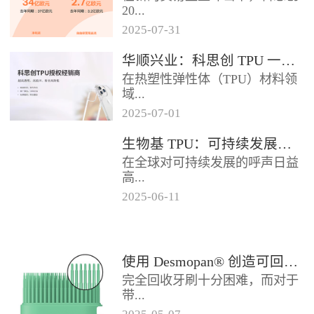
2024年底前制定一项关于塑料...
20...
2025
-
07
-
31
25年第二季度业绩在充满挑战的
华顺兴业：科思创 TPU 一级代理商，优质 TPU 材料供应专家
经济环境中公布。美国进口关税
在热塑性弹性体（TPU）材料领
的意外上调，对部分重点客户行
域...
业...
2025
-
07
-
01
，华顺兴业凭借专业实力与行业
生物基 TPU：可持续发展的材料新贵
积淀，成为科思创 TPU 授权经销
在全球对可持续发展的呼声日益
商，为市场提供高品质的TP...
高...
2025
-
06
-
11
涨的当下，材料领域正经历着一
场深刻变革。生物基热塑性聚氨
酯弹性体（TPU），作为传统
使用 Desmopan® 创造可回收的热塑性聚氨酯牙刷头
TP...
完全回收牙刷十分困难，而对于
带...