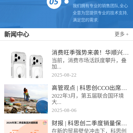
我们拥有专业的销售团队,全心
全意为您提供专业的技术支持,
满足您的需求.
新闻中心
更多 +
消费旺季强势来袭！华顺兴业携手科思创 TPU，为手机护套行业注入破局新动能，抢占市场制高点
当前，消费市场活跃度攀升，叠
加...
2025
-
08
-
22
各类促销节点临近，手机护套行
高管观点 | 科思创CCO出席全球塑料公约大会
业迎来传统销售旺季，市场对高
2022年3月，第五届联合国环境
品质、高性能产品的需求持续走
大...
高。华...
2025
-
08
-
06
会决定成立政府间谈判委员会
财报 | 科思创二季度销量保持稳定，但动荡环境拖累业绩
（INC），计划通过5次会议在
在新的贸易壁垒冲击下，科思创