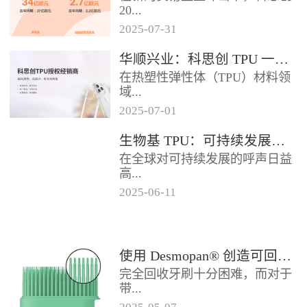
2024年底前制定一项关于塑料...
20...
2025
-
07
-
31
25年第二季度业绩在充满挑战的
华顺兴业：科思创 TPU 一级代理商，优质 TPU 材料供应专家
经济环境中公布。美国进口关税
在热塑性弹性体（TPU）材料领
的意外上调，对部分重点客户行
域...
业...
2025
-
07
-
01
，华顺兴业凭借专业实力与行业
生物基 TPU：可持续发展的材料新贵
积淀，成为科思创 TPU 授权经销
在全球对可持续发展的呼声日益
商，为市场提供高品质的TP...
高...
2025
-
06
-
11
涨的当下，材料领域正经历着一
场深刻变革。生物基热塑性聚氨
酯弹性体（TPU），作为传统
使用 Desmopan® 创造可回收的热塑性聚氨酯牙刷头
TP...
完全回收牙刷十分困难，而对于
带...