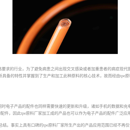
格要求的行业，为了避免病患之间出现交叉感染或者加重患者的病症现代
原料所具备的特性并掌握到了生产和加工此种原料的核心技术，故而经由tp
时电子产品的配件也同样需要快速的更新和升级，诸如手机的数据和充电
配件，因此tpe原料厂家加工成的产品也可以作为电子产品的配件广泛应
总结。事实上具有口碑的tpe原料厂家所生产出的产品应用范围已经不再仅