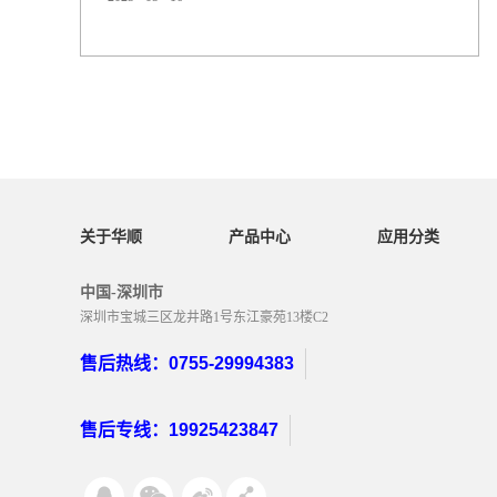
原因导致。以下是具体的解决思路和方法：一、可能原因
分析应力集中浇口设计不合理（如尺寸过小、形状突
变），导致熔体通过时剪切速率过高，产生局部应力。保
压压力过高或保压时间过长，使浇口附近材料承受过度应
力。材料降解料筒温度过高或熔料在料筒内停留时间过
长，导致 TPU 热氧化降...
关于华顺
产品中心
应用分类
中国-深圳市
深圳市宝城三区龙井路1号东江豪苑13楼C2
售后热线：0755-29994383
售后专线：19925423847