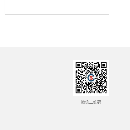
变黄的原因以及如何解决这一问题。首先，让我们详细了
解一下 TPU 变黄的成因。尽管 TPU 是一种高品质的材料，
但在长时间的使用过程中，常常出现变黄现象。这主要是
由于以下几个因素： 1. 光线因素：特别是紫外线的作用，
会对 TP...
微信二维码