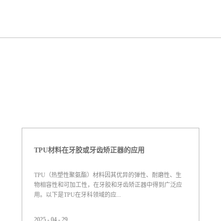
TPU材料在牙胶或牙齿矫正器的应用
TPU（热塑性聚氨酯）材料因其优异的弹性、耐磨性、生
物相容性和可加工性，在牙胶和牙齿矫正器中得到广泛应
用。以下是TPU在牙科领域的应...
2025
-
04
-
29