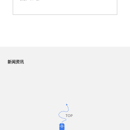
用介绍：1. 牙胶（Teething Toys）中的应用特点：安全柔
软：TPU符合食品级标准（如FDA认证），无毒无味，适
合婴儿啃咬。耐撕裂性：能承受反复咀嚼和拉伸，不易破
裂。温度适应性：可冷藏后使用，缓解婴儿出牙期牙龈肿
痛。常见造型为环状、动物形状，表面纹理增强按摩...
新闻资讯