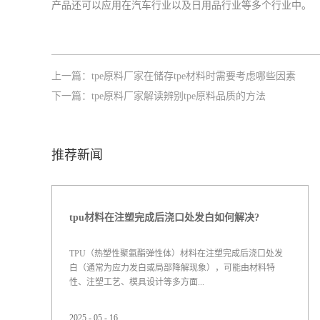
产品还可以应用在汽车行业以及日用品行业等多个行业中。
上一篇：
tpe原料厂家在储存tpe材料时需要考虑哪些因素
下一篇：
tpe原料厂家解读辨别tpe原料品质的方法
推荐新闻
tpu材料在注塑完成后浇口处发白如何解决?
TPU（热塑性聚氨酯弹性体）材料在注塑完成后浇口处发
白（通常为应力发白或局部降解现象），可能由材料特
性、注塑工艺、模具设计等多方面...
2025
-
05
-
16