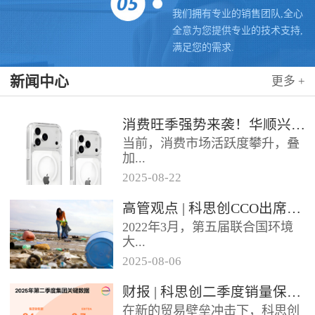
我们拥有专业的销售团队,全心
全意为您提供专业的技术支持,
满足您的需求.
新闻中心
更多 +
消费旺季强势来袭！华顺兴业携手科思创 TPU，为手机护套行业注入破局新动能，抢占市场制高点
当前，消费市场活跃度攀升，叠
加...
2025
-
08
-
22
各类促销节点临近，手机护套行
高管观点 | 科思创CCO出席全球塑料公约大会
业迎来传统销售旺季，市场对高
2022年3月，第五届联合国环境
品质、高性能产品的需求持续走
大...
高。华...
2025
-
08
-
06
会决定成立政府间谈判委员会
财报 | 科思创二季度销量保持稳定，但动荡环境拖累业绩
（INC），计划通过5次会议在
在新的贸易壁垒冲击下，科思创