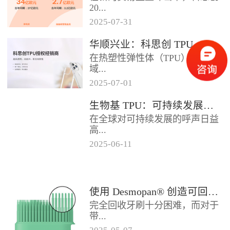
2024年底前制定一项关于塑料...
20...
2025
-
07
-
31
25年第二季度业绩在充满挑战的
华顺兴业：科思创 TPU 一级代理商，优质 TPU 材料供应专家
经济环境中公布。美国进口关税
在热塑性弹性体（TPU）材料领
的意外上调，对部分重点客户行
域...
业...
2025
-
07
-
01
，华顺兴业凭借专业实力与行业
生物基 TPU：可持续发展的材料新贵
积淀，成为科思创 TPU 授权经销
在全球对可持续发展的呼声日益
商，为市场提供高品质的TP...
高...
2025
-
06
-
11
涨的当下，材料领域正经历着一
场深刻变革。生物基热塑性聚氨
酯弹性体（TPU），作为传统
使用 Desmopan® 创造可回收的热塑性聚氨酯牙刷头
TP...
完全回收牙刷十分困难，而对于
带...