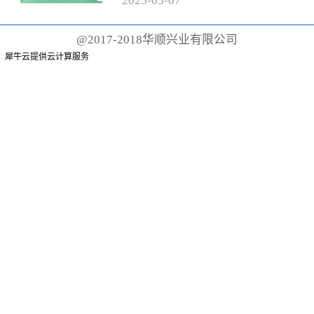
2025
-
05
-
07
有聚丙烯手柄和尼龙刷毛的传统
牙刷而言，这根本不可能。这些
@2017-2018华顺兴业有限公司
牙刷可能需要 500 年才能降解
犀牛云提供云计算服务
或...