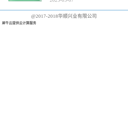
2025
-
05
-
07
有聚丙烯手柄和尼龙刷毛的传统
牙刷而言，这根本不可能。这些
@2017-2018华顺兴业有限公司
牙刷可能需要 500 年才能降解
犀牛云提供云计算服务
或...