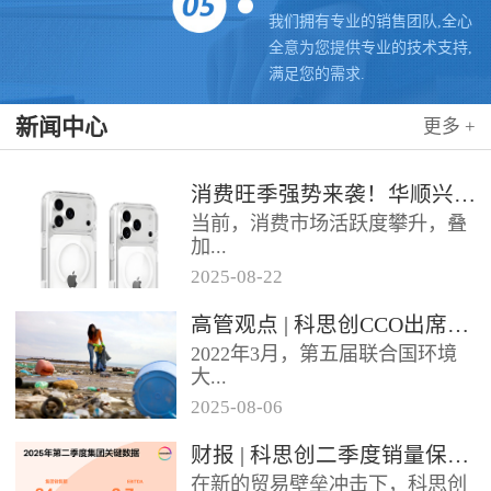
我们拥有专业的销售团队,全心
全意为您提供专业的技术支持,
满足您的需求.
新闻中心
更多 +
消费旺季强势来袭！华顺兴业携手科思创 TPU，为手机护套行业注入破局新动能，抢占市场制高点
当前，消费市场活跃度攀升，叠
加...
2025
-
08
-
22
各类促销节点临近，手机护套行
高管观点 | 科思创CCO出席全球塑料公约大会
业迎来传统销售旺季，市场对高
2022年3月，第五届联合国环境
品质、高性能产品的需求持续走
大...
高。华...
2025
-
08
-
06
会决定成立政府间谈判委员会
财报 | 科思创二季度销量保持稳定，但动荡环境拖累业绩
（INC），计划通过5次会议在
在新的贸易壁垒冲击下，科思创