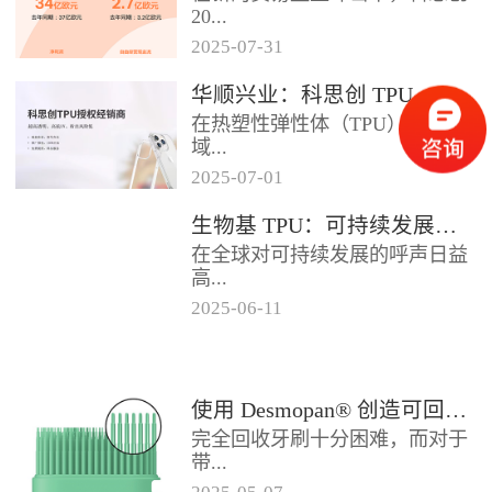
2024年底前制定一项关于塑料...
20...
2025
-
07
-
31
25年第二季度业绩在充满挑战的
华顺兴业：科思创 TPU 一级代理商，优质 TPU 材料供应专家
经济环境中公布。美国进口关税
在热塑性弹性体（TPU）材料领
的意外上调，对部分重点客户行
域...
业...
2025
-
07
-
01
，华顺兴业凭借专业实力与行业
生物基 TPU：可持续发展的材料新贵
积淀，成为科思创 TPU 授权经销
在全球对可持续发展的呼声日益
商，为市场提供高品质的TP...
高...
2025
-
06
-
11
涨的当下，材料领域正经历着一
场深刻变革。生物基热塑性聚氨
酯弹性体（TPU），作为传统
使用 Desmopan® 创造可回收的热塑性聚氨酯牙刷头
TP...
完全回收牙刷十分困难，而对于
带...