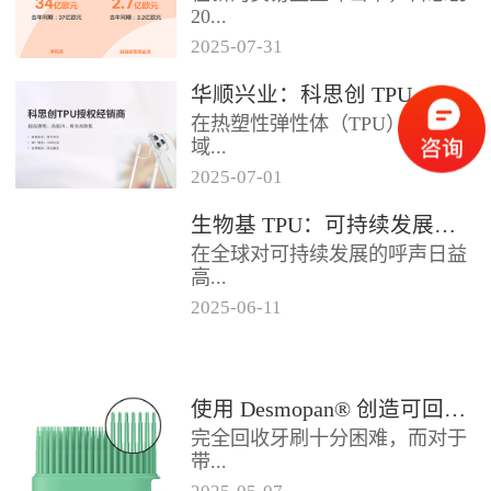
2024年底前制定一项关于塑料...
20...
2025
-
07
-
31
25年第二季度业绩在充满挑战的
华顺兴业：科思创 TPU 一级代理商，优质 TPU 材料供应专家
经济环境中公布。美国进口关税
在热塑性弹性体（TPU）材料领
的意外上调，对部分重点客户行
域...
业...
2025
-
07
-
01
，华顺兴业凭借专业实力与行业
生物基 TPU：可持续发展的材料新贵
积淀，成为科思创 TPU 授权经销
在全球对可持续发展的呼声日益
商，为市场提供高品质的TP...
高...
2025
-
06
-
11
涨的当下，材料领域正经历着一
场深刻变革。生物基热塑性聚氨
酯弹性体（TPU），作为传统
使用 Desmopan® 创造可回收的热塑性聚氨酯牙刷头
TP...
完全回收牙刷十分困难，而对于
带...