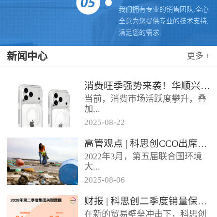
我们拥有专业的销售团队,全心
全意为您提供专业的技术支持,
满足您的需求.
新闻中心
更多 +
消费旺季强势来袭！华顺兴业携手科思创 TPU，为手机护套行业注入破局新动能，抢占市场制高点
当前，消费市场活跃度攀升，叠
加...
2025
-
08
-
22
各类促销节点临近，手机护套行
高管观点 | 科思创CCO出席全球塑料公约大会
业迎来传统销售旺季，市场对高
2022年3月，第五届联合国环境
品质、高性能产品的需求持续走
大...
高。华...
2025
-
08
-
06
会决定成立政府间谈判委员会
财报 | 科思创二季度销量保持稳定，但动荡环境拖累业绩
（INC），计划通过5次会议在
在新的贸易壁垒冲击下，科思创