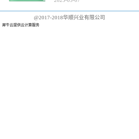
2025
-
05
-
07
有聚丙烯手柄和尼龙刷毛的传统
牙刷而言，这根本不可能。这些
@2017-2018华顺兴业有限公司
牙刷可能需要 500 年才能降解
犀牛云提供云计算服务
或...