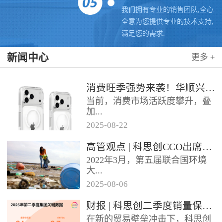
我们拥有专业的销售团队,全心
全意为您提供专业的技术支持,
满足您的需求.
新闻中心
更多 +
消费旺季强势来袭！华顺兴业携手科思创 TPU，为手机护套行业注入破局新动能，抢占市场制高点
当前，消费市场活跃度攀升，叠
加...
2025
-
08
-
22
各类促销节点临近，手机护套行
高管观点 | 科思创CCO出席全球塑料公约大会
业迎来传统销售旺季，市场对高
2022年3月，第五届联合国环境
品质、高性能产品的需求持续走
大...
高。华...
2025
-
08
-
06
会决定成立政府间谈判委员会
财报 | 科思创二季度销量保持稳定，但动荡环境拖累业绩
（INC），计划通过5次会议在
在新的贸易壁垒冲击下，科思创