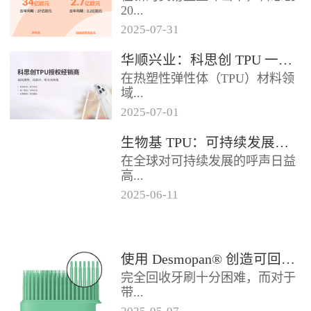
2024年底前制定一项关于塑料...
20...
2025
-
07
-
31
25年第二季度业绩在充满挑战的
华顺兴业：科思创 TPU 一级代理商，优质 TPU 材料供应专家
经济环境中公布。美国进口关税
在热塑性弹性体（TPU）材料领
的意外上调，对部分重点客户行
域...
业...
2025
-
07
-
01
，华顺兴业凭借专业实力与行业
生物基 TPU：可持续发展的材料新贵
积淀，成为科思创 TPU 授权经销
在全球对可持续发展的呼声日益
商，为市场提供高品质的TP...
高...
2025
-
06
-
11
涨的当下，材料领域正经历着一
场深刻变革。生物基热塑性聚氨
酯弹性体（TPU），作为传统
使用 Desmopan® 创造可回收的热塑性聚氨酯牙刷头
TP...
完全回收牙刷十分困难，而对于
带...