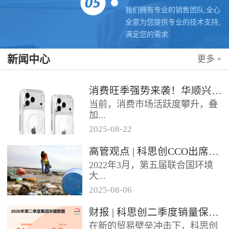
我们拥有专业的销售团队,全心
全意为您提供专业的技术支持,
满足您的需求.
新闻中心
更多 +
消费旺季强势来袭！华顺兴业携手科思创 TPU，为手机护套行业注入破局新动能，抢占市场制高点
当前，消费市场活跃度攀升，叠
加...
2025
-
08
-
22
各类促销节点临近，手机护套行
高管观点 | 科思创CCO出席全球塑料公约大会
业迎来传统销售旺季，市场对高
2022年3月，第五届联合国环境
品质、高性能产品的需求持续走
大...
高。华...
2025
-
08
-
06
会决定成立政府间谈判委员会
财报 | 科思创二季度销量保持稳定，但动荡环境拖累业绩
（INC），计划通过5次会议在
在新的贸易壁垒冲击下，科思创