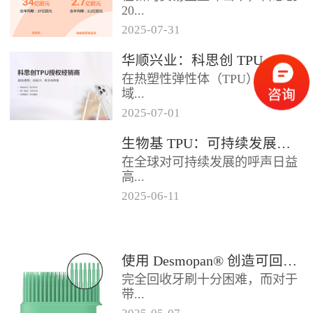
2024年底前制定一项关于塑料...
20...
2025
-
07
-
31
25年第二季度业绩在充满挑战的
华顺兴业：科思创 TPU 一级代理商，优质 TPU 材料供应专家
经济环境中公布。美国进口关税
在热塑性弹性体（TPU）材料领
的意外上调，对部分重点客户行
域...
业...
2025
-
07
-
01
，华顺兴业凭借专业实力与行业
生物基 TPU：可持续发展的材料新贵
积淀，成为科思创 TPU 授权经销
在全球对可持续发展的呼声日益
商，为市场提供高品质的TP...
高...
2025
-
06
-
11
涨的当下，材料领域正经历着一
场深刻变革。生物基热塑性聚氨
酯弹性体（TPU），作为传统
使用 Desmopan® 创造可回收的热塑性聚氨酯牙刷头
TP...
完全回收牙刷十分困难，而对于
带...