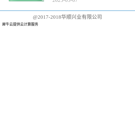
2025
-
05
-
07
有聚丙烯手柄和尼龙刷毛的传统
牙刷而言，这根本不可能。这些
@2017-2018华顺兴业有限公司
牙刷可能需要 500 年才能降解
犀牛云提供云计算服务
或...